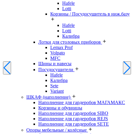
Hafele
Lotti
Корзины / Посудосушитель в ниж.базу
Hafele
Lotti
Калибра
Лотки для столовых приборов
Lemax Prof
Volpato
MFC
Шины и навесы
Посудосушители
Hafele
Калибра
Sete
Variant
ШКАФ (наполнение)
Наполнение для гардеробов МАГАМАКС
Корзины и обувницы
Наполнение для гардеробов SIBO
Наполнение для гардеробов REJS
Наполнение для гардеробов SETE
Опоры мебельные / колёсные