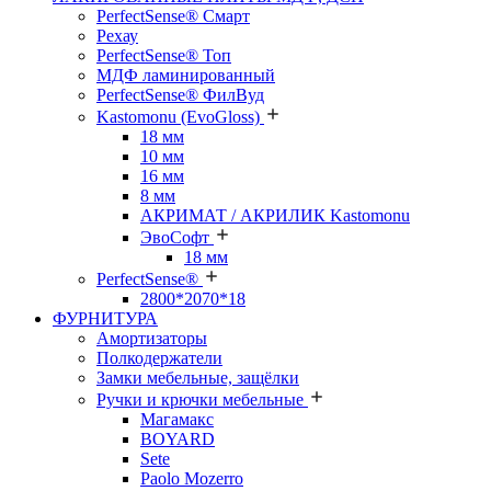
PerfectSense® Смарт
Рехау
PerfectSense® Топ
МДФ ламинированный
PerfectSense® ФилВуд
Kastomonu (EvoGloss)
18 мм
10 мм
16 мм
8 мм
АКРИМАТ / АКРИЛИК Kastomonu
ЭвоСофт
18 мм
PerfectSense®
2800*2070*18
ФУРНИТУРА
Амортизаторы
Полкодержатели
Замки мебельные, защёлки
Ручки и крючки мебельные
Магамакс
BOYARD
Sete
Paolo Mozerro