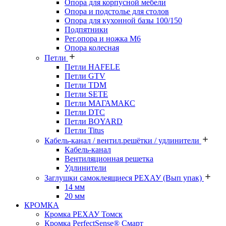
Опора для корпусной мебели
Опора и подстолье для столов
Опора для кухонной базы 100/150
Подпятники
Рег.опора и ножка М6
Опора колесная
Петли
Петли HAFELE
Петли GTV
Петли TDM
Петли SETE
Петли МАГАМАКС
Петли DTC
Петли BOYARD
Петли Titus
Кабель-канал / вентил.решётки / удлинители
Кабель-канал
Вентиляционная решетка
Удлинители
Заглушки самоклеящиеся РЕХАУ (Вып упак)
14 мм
20 мм
КРОМКА
Кромка PЕХАУ Томск
Кромка PerfectSense® Смарт