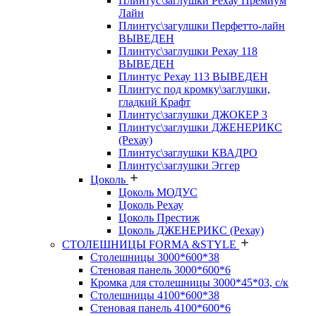
Плинтус\заглушки Рехау Премиум
Лайн
Плинтус\загулшки Перфетто-лайн
ВЫВЕДЕН
Плинтус\заглушки Рехау 118
ВЫВЕДЕН
Плинтус Рехау 113 ВЫВЕДЕН
Плинтус под кромку\заглушки,
гладкий Крафт
Плинтус\заглушки ДЖОКЕР 3
Плинтус\заглушки ДЖЕНЕРИКС
(Рехау)
Плинтус\заглушки КВАДРО
Плинтус\заглушки Эггер
Цоколь
Цоколь МОДУС
Цоколь Рехау
Цоколь Престиж
Цоколь ДЖЕНЕРИКС (Рехау)
СТОЛЕШНИЦЫ FORMA &STYLE
Столешницы 3000*600*38
Стеновая панель 3000*600*6
Кромка для столешницы 3000*45*03, с/к
Столешницы 4100*600*38
Стеновая панель 4100*600*6