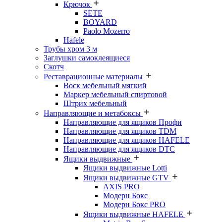
Крючок
SETE
BOYARD
Paolo Mozerro
Hafele
Трубы хром 3 м
Заглушки самоклеящиеся
Скотч
Реставрационные материалы
Воск мебельный мягкий
Маркер мебельный спиртовой
Штрих мебельный
Направляющие и метабоксы
Направляющие для ящиков Профи
Направляющие для ящиков TDM
Направляющие для ящиков HAFELE
Направляющие для ящиков DTC
Ящики выдвижные
Ящики выдвижные Lotti
Ящики выдвижные GTV
AXIS PRO
Модерн Бокс
Модерн Бокс PRO
Ящики выдвижные HAFELE