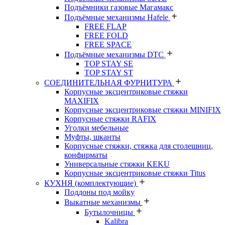
Подъёмники газовые Магамакс
Подъёмные механизмы Hafele
FREE FLAP
FREE FOLD
FREE SPACE
Подъёмные механизмы DTC
TOP STAY SE
TOP STAY ST
СОЕДИНИТЕЛЬНАЯ ФУРНИТУРА
Корпусные эксцентриковые стяжки
MAXIFIX
Корпусные эксцентриковые стяжки MINIFIX
Корпусные стяжки RAFIX
Уголки мебельные
Муфты, шканты
Корпусные стяжки, стяжка для столешниц,
конфирматы
Универсальные стяжки KEKU
Корпусные эксцентриковые стяжки Titus
КУХНЯ (комплектующие)
Поддоны под мойку
Выкатные механизмы
Бутылочницы
Kalibra