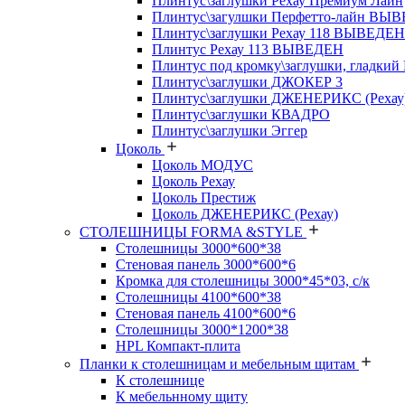
Плинтус\заглушки Рехау Премиум Лайн
Плинтус\загулшки Перфетто-лайн ВЫ
Плинтус\заглушки Рехау 118 ВЫВЕДЕН
Плинтус Рехау 113 ВЫВЕДЕН
Плинтус под кромку\заглушки, гладкий
Плинтус\заглушки ДЖОКЕР 3
Плинтус\заглушки ДЖЕНЕРИКС (Рехау
Плинтус\заглушки КВАДРО
Плинтус\заглушки Эггер
Цоколь
Цоколь МОДУС
Цоколь Рехау
Цоколь Престиж
Цоколь ДЖЕНЕРИКС (Рехау)
СТОЛЕШНИЦЫ FORMA &STYLE
Столешницы 3000*600*38
Стеновая панель 3000*600*6
Кромка для столешницы 3000*45*03, с/к
Столешницы 4100*600*38
Стеновая панель 4100*600*6
Столешницы 3000*1200*38
HPL Компакт-плита
Планки к столешницам и мебельным щитам
К столешнице
К мебельнному щиту