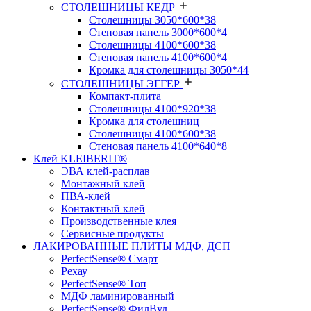
СТОЛЕШНИЦЫ КЕДР
Столешницы 3050*600*38
Стеновая панель 3000*600*4
Столешницы 4100*600*38
Стеновая панель 4100*600*4
Кромка для столешницы 3050*44
СТОЛЕШНИЦЫ ЭГГЕР
Компакт-плита
Столешницы 4100*920*38
Кромка для столешниц
Столешницы 4100*600*38
Стеновая панель 4100*640*8
Клей KLEIBERIT®
ЭВА клей-расплав
Монтажный клей
ПВА-клей
Контактный клей
Производственные клея
Сервисные продукты
ЛАКИРОВАННЫЕ ПЛИТЫ МДФ, ДСП
PerfectSense® Смарт
Рехау
PerfectSense® Топ
МДФ ламинированный
PerfectSense® ФилВуд