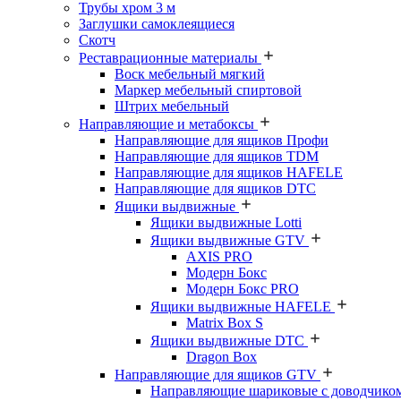
Трубы хром 3 м
Заглушки самоклеящиеся
Скотч
Реставрационные материалы
Воск мебельный мягкий
Маркер мебельный спиртовой
Штрих мебельный
Направляющие и метабоксы
Направляющие для ящиков Профи
Направляющие для ящиков TDM
Направляющие для ящиков HAFELE
Направляющие для ящиков DTC
Ящики выдвижные
Ящики выдвижные Lotti
Ящики выдвижные GTV
AXIS PRO
Модерн Бокс
Модерн Бокс PRO
Ящики выдвижные HAFELE
Matrix Box S
Ящики выдвижные DTC
Dragon Box
Направляющие для ящиков GTV
Направляющие шариковые с доводчико