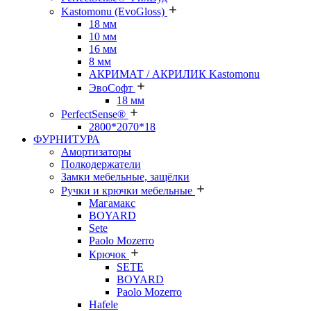
Kastomonu (EvoGloss)
18 мм
10 мм
16 мм
8 мм
АКРИМАТ / АКРИЛИК Kastomonu
ЭвоСофт
18 мм
PerfectSense®
2800*2070*18
ФУРНИТУРА
Амортизаторы
Полкодержатели
Замки мебельные, защёлки
Ручки и крючки мебельные
Магамакс
BOYARD
Sete
Paolo Mozerro
Крючок
SETE
BOYARD
Paolo Mozerro
Hafele