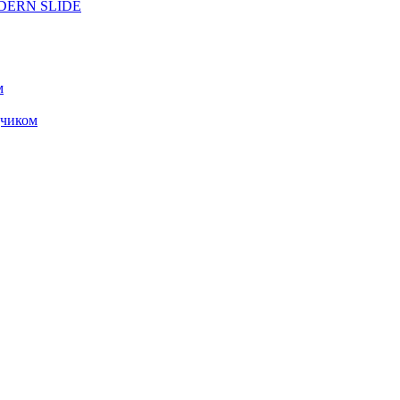
ODERN SLIDE
м
чиком