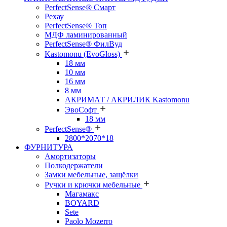
PerfectSense® Смарт
Рехау
PerfectSense® Топ
МДФ ламинированный
PerfectSense® ФилВуд
Kastomonu (EvoGloss)
18 мм
10 мм
16 мм
8 мм
АКРИМАТ / АКРИЛИК Kastomonu
ЭвоСофт
18 мм
PerfectSense®
2800*2070*18
ФУРНИТУРА
Амортизаторы
Полкодержатели
Замки мебельные, защёлки
Ручки и крючки мебельные
Магамакс
BOYARD
Sete
Paolo Mozerro