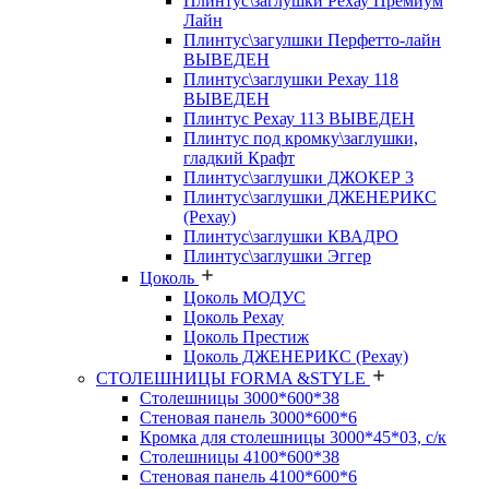
Плинтус\заглушки Рехау Премиум
Лайн
Плинтус\загулшки Перфетто-лайн
ВЫВЕДЕН
Плинтус\заглушки Рехау 118
ВЫВЕДЕН
Плинтус Рехау 113 ВЫВЕДЕН
Плинтус под кромку\заглушки,
гладкий Крафт
Плинтус\заглушки ДЖОКЕР 3
Плинтус\заглушки ДЖЕНЕРИКС
(Рехау)
Плинтус\заглушки КВАДРО
Плинтус\заглушки Эггер
Цоколь
Цоколь МОДУС
Цоколь Рехау
Цоколь Престиж
Цоколь ДЖЕНЕРИКС (Рехау)
СТОЛЕШНИЦЫ FORMA &STYLE
Столешницы 3000*600*38
Стеновая панель 3000*600*6
Кромка для столешницы 3000*45*03, с/к
Столешницы 4100*600*38
Стеновая панель 4100*600*6