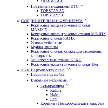
FREE SPACE
Подъёмные механизмы DTC
TOP STAY SE
TOP STAY ST
СОЕДИНИТЕЛЬНАЯ ФУРНИТУРА
Корпусные эксцентриковые стяжки
MAXIFIX
Корпусные эксцентриковые стяжки MINIFIX
Корпусные стяжки RAFIX
Уголки мебельные
Муфты, шканты
Корпусные стяжки, стяжка для столешниц,
конфирматы
Универсальные стяжки KEKU
Корпусные эксцентриковые стяжки Titus
КУХНЯ (комплектующие)
Поддоны под мойку
Выкатные механизмы
Бутылочницы
Kalibra
Hafele
Lotti
Корзины / Посудосушитель в ниж.базу