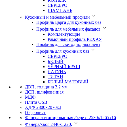
КОНЬЯК
СЕРЕБРО
ШАМПАНЬ
Кухонный и мебельный профили
Профиль-царга для кухонных баз
Профиль для мебельных фасадов
Комплектующие
Рамочный профиль РЕХАУ
Профиль для светодиодных лент
Профиль для кухонных баз
СЕРЕБРО
БЕЛЫЙ
ЧЁРНЫЙ БРАШ
ЛАТУНЬ
ТИТАН
БЕЛЫЙ МАТОВЫЙ
ДВП, толщина 3,2 мм
ДСП, шлифованная
МДФ
Плита OSB
ХДФ 2800х2070х3
Гофролист
Фанера ламинированная /береза 2530х1265х16
Фанера/хвоя 2440х1220,