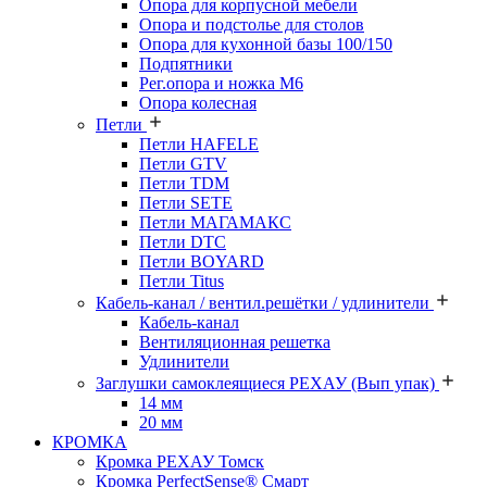
Опора для корпусной мебели
Опора и подстолье для столов
Опора для кухонной базы 100/150
Подпятники
Рег.опора и ножка М6
Опора колесная
Петли
Петли HAFELE
Петли GTV
Петли TDM
Петли SETE
Петли МАГАМАКС
Петли DTC
Петли BOYARD
Петли Titus
Кабель-канал / вентил.решётки / удлинители
Кабель-канал
Вентиляционная решетка
Удлинители
Заглушки самоклеящиеся РЕХАУ (Вып упак)
14 мм
20 мм
КРОМКА
Кромка PЕХАУ Томск
Кромка PerfectSense® Смарт