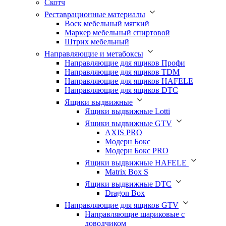
Скотч
Реставрационные материалы
Воск мебельный мягкий
Маркер мебельный спиртовой
Штрих мебельный
Направляющие и метабоксы
Направляющие для ящиков Профи
Направляющие для ящиков TDM
Направляющие для ящиков HAFELE
Направляющие для ящиков DTC
Ящики выдвижные
Ящики выдвижные Lotti
Ящики выдвижные GTV
AXIS PRO
Модерн Бокс
Модерн Бокс PRO
Ящики выдвижные HAFELE
Matrix Box S
Ящики выдвижные DTC
Dragon Box
Направляющие для ящиков GTV
Направляющие шариковые с
доводчиком