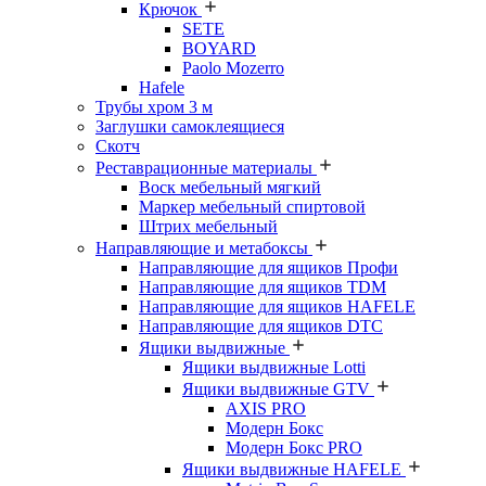
Крючок
SETE
BOYARD
Paolo Mozerro
Hafele
Трубы хром 3 м
Заглушки самоклеящиеся
Скотч
Реставрационные материалы
Воск мебельный мягкий
Маркер мебельный спиртовой
Штрих мебельный
Направляющие и метабоксы
Направляющие для ящиков Профи
Направляющие для ящиков TDM
Направляющие для ящиков HAFELE
Направляющие для ящиков DTC
Ящики выдвижные
Ящики выдвижные Lotti
Ящики выдвижные GTV
AXIS PRO
Модерн Бокс
Модерн Бокс PRO
Ящики выдвижные HAFELE