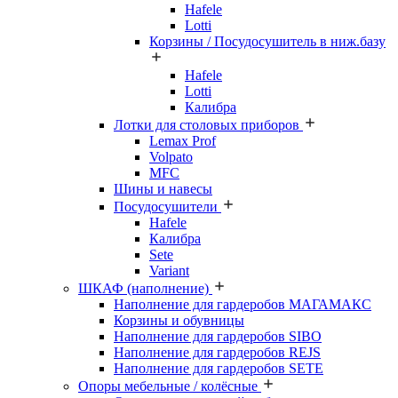
Hafele
Lotti
Корзины / Посудосушитель в ниж.базу
Hafele
Lotti
Калибра
Лотки для столовых приборов
Lemax Prof
Volpato
MFC
Шины и навесы
Посудосушители
Hafele
Калибра
Sete
Variant
ШКАФ (наполнение)
Наполнение для гардеробов МАГАМАКС
Корзины и обувницы
Наполнение для гардеробов SIBO
Наполнение для гардеробов REJS
Наполнение для гардеробов SETE
Опоры мебельные / колёсные