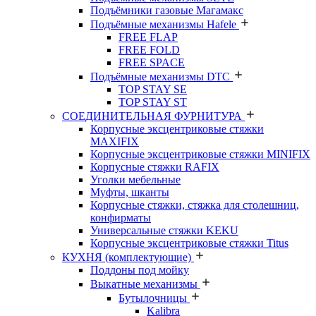
Подъёмники газовые Магамакс
Подъёмные механизмы Hafele
FREE FLAP
FREE FOLD
FREE SPACE
Подъёмные механизмы DTC
TOP STAY SE
TOP STAY ST
СОЕДИНИТЕЛЬНАЯ ФУРНИТУРА
Корпусные эксцентриковые стяжки
MAXIFIX
Корпусные эксцентриковые стяжки MINIFIX
Корпусные стяжки RAFIX
Уголки мебельные
Муфты, шканты
Корпусные стяжки, стяжка для столешниц,
конфирматы
Универсальные стяжки KEKU
Корпусные эксцентриковые стяжки Titus
КУХНЯ (комплектующие)
Поддоны под мойку
Выкатные механизмы
Бутылочницы
Kalibra