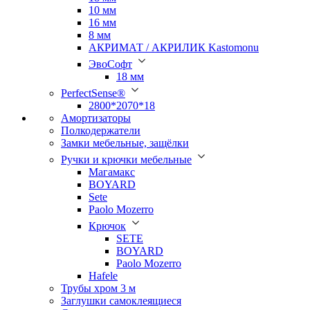
10 мм
16 мм
8 мм
АКРИМАТ / АКРИЛИК Kastomonu
ЭвоСофт
18 мм
PerfectSense®
2800*2070*18
Амортизаторы
Полкодержатели
Замки мебельные, защёлки
Ручки и крючки мебельные
Магамакс
BOYARD
Sete
Paolo Mozerro
Крючок
SETE
BOYARD
Paolo Mozerro
Hafele
Трубы хром 3 м
Заглушки самоклеящиеся