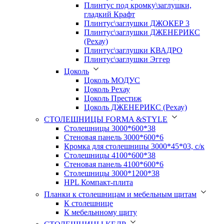
Плинтус под кромку\заглушки,
гладкий Крафт
Плинтус\заглушки ДЖОКЕР 3
Плинтус\заглушки ДЖЕНЕРИКС
(Рехау)
Плинтус\заглушки КВАДРО
Плинтус\заглушки Эггер
Цоколь
Цоколь МОДУС
Цоколь Рехау
Цоколь Престиж
Цоколь ДЖЕНЕРИКС (Рехау)
СТОЛЕШНИЦЫ FORMA &STYLE
Столешницы 3000*600*38
Стеновая панель 3000*600*6
Кромка для столешницы 3000*45*03, с/к
Столешницы 4100*600*38
Стеновая панель 4100*600*6
Столешницы 3000*1200*38
HPL Компакт-плита
Планки к столешницам и мебельным щитам
К столешнице
К мебельнному щиту