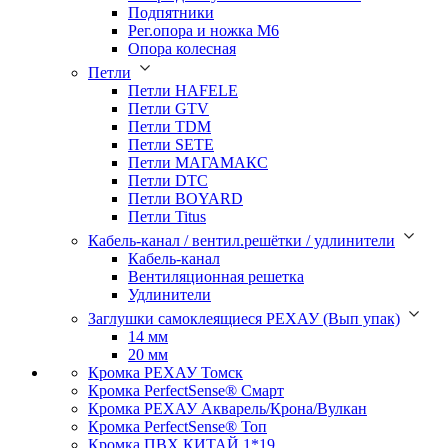
Подпятники
Рег.опора и ножка М6
Опора колесная
Петли
Петли HAFELE
Петли GTV
Петли TDM
Петли SETE
Петли МАГАМАКС
Петли DTC
Петли BOYARD
Петли Titus
Кабель-канал / вентил.решётки / удлинители
Кабель-канал
Вентиляционная решетка
Удлинители
Заглушки самоклеящиеся РЕХАУ (Вып упак)
14 мм
20 мм
Кромка PЕХАУ Томск
Кромка PerfectSense® Смарт
Кромка PЕХАУ Акварель/Крона/Вулкан
Кромка PerfectSense® Топ
Кромка ПВХ КИТАЙ 1*19