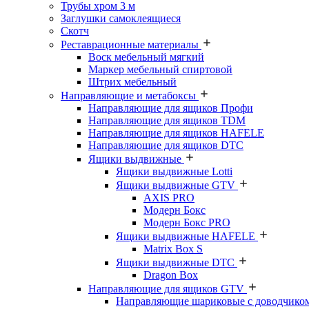
Трубы хром 3 м
Заглушки самоклеящиеся
Скотч
Реставрационные материалы
Воск мебельный мягкий
Маркер мебельный спиртовой
Штрих мебельный
Направляющие и метабоксы
Направляющие для ящиков Профи
Направляющие для ящиков TDM
Направляющие для ящиков HAFELE
Направляющие для ящиков DTC
Ящики выдвижные
Ящики выдвижные Lotti
Ящики выдвижные GTV
AXIS PRO
Модерн Бокс
Модерн Бокс PRO
Ящики выдвижные HAFELE
Matrix Box S
Ящики выдвижные DTC
Dragon Box
Направляющие для ящиков GTV
Направляющие шариковые с доводчико