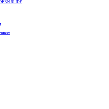
ODERN SLIDE
м
чиком