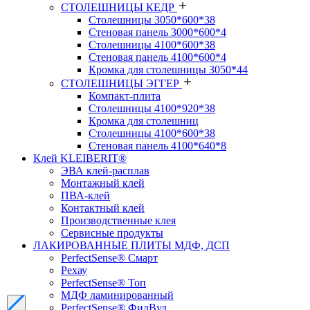
СТОЛЕШНИЦЫ КЕДР
Столешницы 3050*600*38
Стеновая панель 3000*600*4
Столешницы 4100*600*38
Стеновая панель 4100*600*4
Кромка для столешницы 3050*44
СТОЛЕШНИЦЫ ЭГГЕР
Компакт-плита
Столешницы 4100*920*38
Кромка для столешниц
Столешницы 4100*600*38
Стеновая панель 4100*640*8
Клей KLEIBERIT®
ЭВА клей-расплав
Монтажный клей
ПВА-клей
Контактный клей
Производственные клея
Сервисные продукты
ЛАКИРОВАННЫЕ ПЛИТЫ МДФ, ДСП
PerfectSense® Смарт
Рехау
PerfectSense® Топ
МДФ ламинированный
PerfectSense® ФилВуд