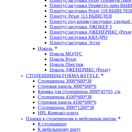
Плинтус\заглушки Рехау Премиум Лайн
Плинтус\загулшки Перфетто-лайн ВЫ
Плинтус\заглушки Рехау 118 ВЫВЕДЕН
Плинтус Рехау 113 ВЫВЕДЕН
Плинтус под кромку\заглушки, гладкий
Плинтус\заглушки ДЖОКЕР 3
Плинтус\заглушки ДЖЕНЕРИКС (Рехау
Плинтус\заглушки КВАДРО
Плинтус\заглушки Эггер
Цоколь
Цоколь МОДУС
Цоколь Рехау
Цоколь Престиж
Цоколь ДЖЕНЕРИКС (Рехау)
СТОЛЕШНИЦЫ FORMA &STYLE
Столешницы 3000*600*38
Стеновая панель 3000*600*6
Кромка для столешницы 3000*45*03, с/к
Столешницы 4100*600*38
Стеновая панель 4100*600*6
Столешницы 3000*1200*38
HPL Компакт-плита
Планки к столешницам и мебельным щитам
К столешнице
К мебельнному щиту