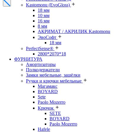
Kastomonu (EvoGloss)
18 мм
10 мм
16 мм
8 мм
АКРИМАТ / АКРИЛИК Kastomonu
ЭвоСофт
18 мм
PerfectSense®
2800*2070*18
ФУРНИТУРА
Амортизаторы
Полкодержатели
Замки мебельные, защёлки
Ручки и крючки мебельные
Магамакс
BOYARD
Sete
Paolo Mozerro
Крючок
SETE
BOYARD
Paolo Mozerro
Hafele